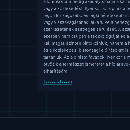
a lombkorona pedig akadályozhatja a karb
vagy a közlekedést. Ilyenkor az alpinista 
legbiztonságosabb és legkíméletesebb mód
vagy visszavágásának, elkerülve a nehézg
szerkezetének esetleges sérülését. A s
esetben nem csupán a fák biológiáját és a
kell magas szinten birtokolniuk, hanem a 
és a közlekedési biztonsági előírásokat is
tartaniuk. Az alpinista favágók ilyenkor a 
ötvözik a természet ismeretét a híd árny
elhárítására.
Tovább olvasom