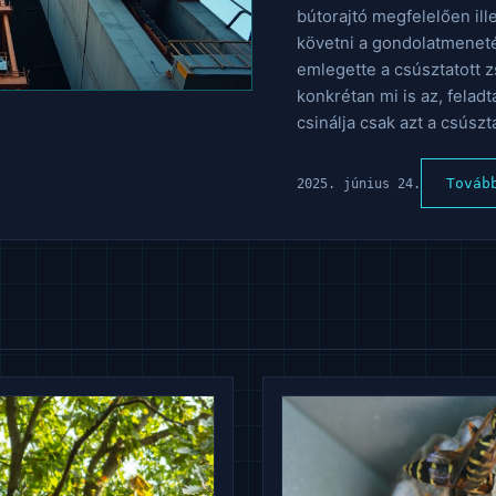
bútorajtó megfelelően ill
követni a gondolatmeneté
emlegette a csúsztatott 
konkrétan mi is az, felad
csinálja csak azt a csúszta
Továb
2025. június 24.