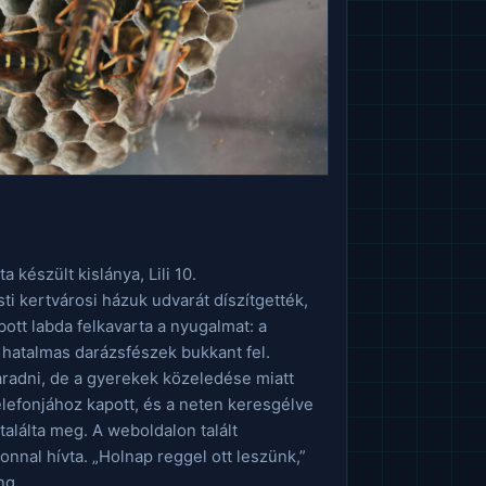
 készült kislánya, Lili 10.
ti kertvárosi házuk udvarát díszítgették,
ott labda felkavarta a nyugalmat: a
 hatalmas darázsfészek bukkant fel.
radni, de a gyerekek közeledése miatt
elefonjához kapott, és a neten keresgélve
 találta meg. A weboldalon talált
onnal hívta. „Holnap reggel ott leszünk,”
ng.