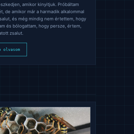
eszkedjen, amikor kinyitjuk. Próbáltam
t, de amikor már a harmadik alkalommal
zsalut, és még mindig nem értettem, hogy
tam és bólogattam, hogy persze, értem,
tott zsalut.
b olvasom