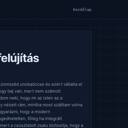
Kezdőlap
elújítás
szomszéd unokaöccse és ezért vállalta el
hogy baj van, mert nem számolt
dom neki, hogy mi az isten az a
gy nézett rám, mintha most szálltam volna
magyarázni, hogy a modern
gedhetetlen, főleg ha integrált
rt a csúsztatott zsalu biztosítja, hogy a