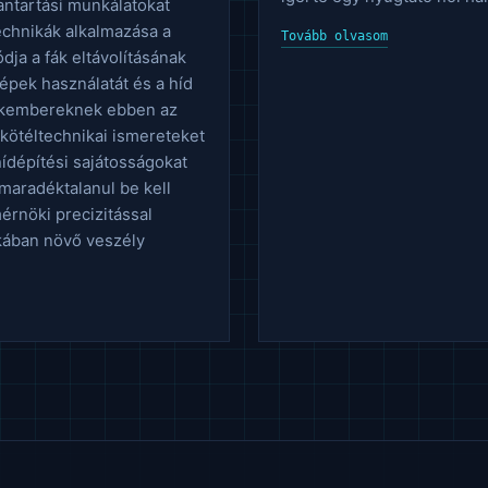
antartási munkálatokat
technikák alkalmazása a
Tovább olvasom
ja a fák eltávolításának
épek használatát és a híd
zakembereknek ebben az
 kötéltechnikai ismereteket
hídépítési sajátosságokat
 maradéktalanul be kell
mérnöki precizitással
ékában növő veszély