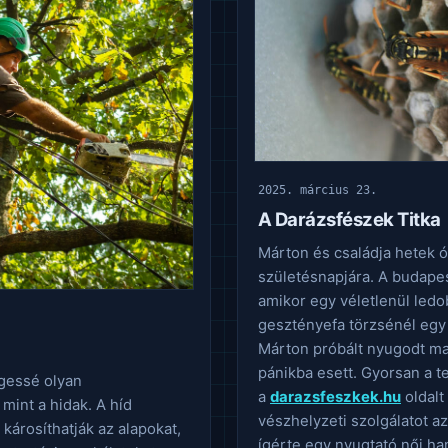
2025. március 23.
A Darázsfészek Titka
Márton és családja hetek óta
születésnapjára. A budapes
amikor egy véletlenül ledob
gesztényefa törzsénél egy
Márton próbált nyugodt ma
pánikba esett. Gyorsan a t
gessé olyan
a
darazsfeszkek.hu
oldalt
mint a hidak. A híd
vészhelyzeti szolgálatot az
károsíthatják az alapokat,
ígérte egy nyugtató női ha