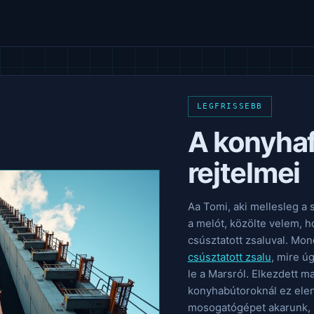
LEGFRISSEBB
A konyhaf
rejtelmei
Aa Tomi, aki mellesleg a 
a melót, közölte velem, 
csúsztatott zsaluval. Mon
csúsztatott zsalu
, mire ú
le a Marsról. Elkezdett 
konyhabútoroknál ez elen
mosogatógépet akarunk, me